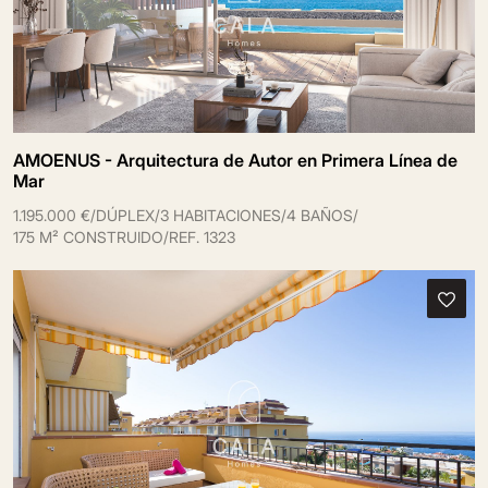
AMOENUS - Arquitectura de Autor en Primera Línea de
Mar
1.195.000 €
/
DÚPLEX
/
3 HABITACIONES
/
4 BAÑOS
/
175 M² CONSTRUIDO
/
REF. 1323